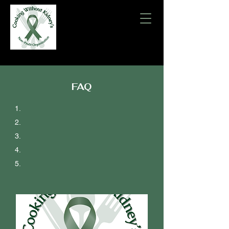
FAQ
1.
2.
3.
4.
5.